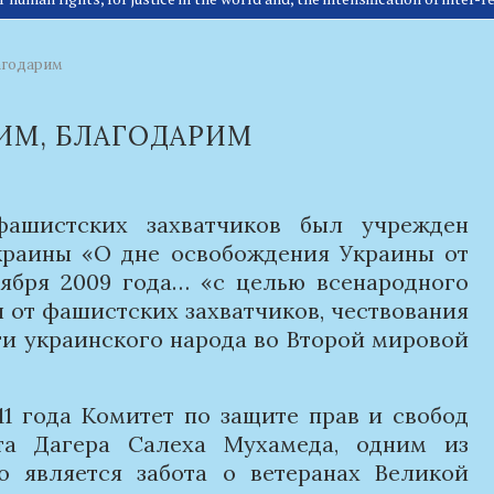
агодарим
ИМ, БЛАГОДАРИМ
ашистских захватчиков был учрежден
краины «О дне освобождения Украины от
тября 2009 года… «с целью всенародного
 от фашистских захватчиков, чествования
ти украинского народа во Второй мировой
11 года Комитет по защите прав и свобод
а Дагера Салеха Мухамеда, одним из
о является забота о ветеранах Великой