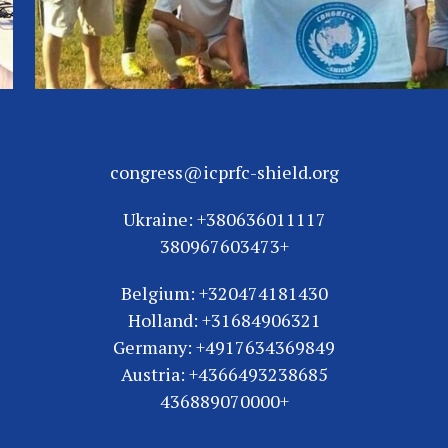
congress@icprfc-shield.org
Ukraine: +380636011117
+380967603473
Belgium: +320474181430
Holland: +31684906321
Germany: +4917634369849
Austria: +4366493238685
+436889070000