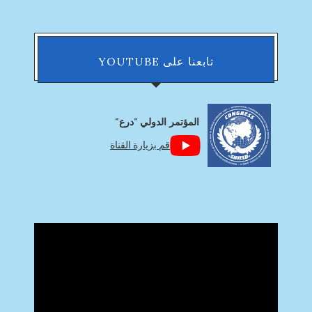
تابعنا على YOUTUBE
المؤتمر الدولي "درع"
قم بزيارة القناة