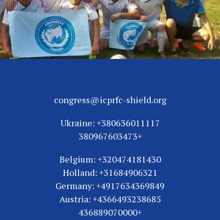
congress@icprfc-shield.org
Ukraine: +380636011117
+380967603473
Belgium: +320474181430
Holland: +31684906321
Germany: +4917634369849
Austria: +4366493238685
+436889070000