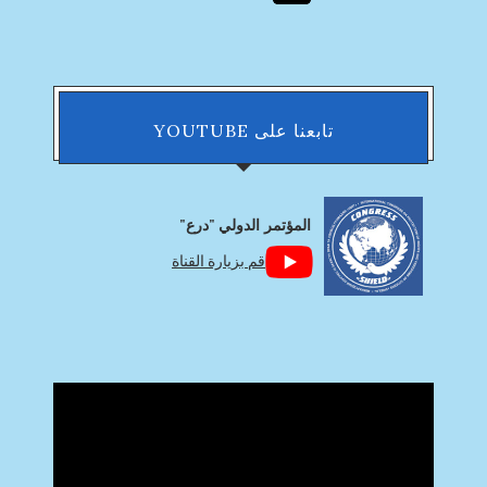
تابعنا على YOUTUBE
المؤتمر الدولي "درع"
قم بزيارة القناة