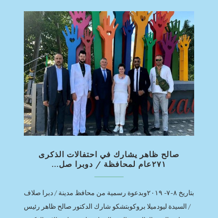
صالح ظاهر يشارك في احتفالات الذكرى
٢٧١عام لمحافظة / دوبرا صل...
بتاريخ ٨-٧- ٢٠١٩وبدعوة رسمية من محافظ مدينة / دبرا صلاف
/ السيدة ليودميلا بروكوبتشكو شارك الدكتور صالح ظاهر رئيس