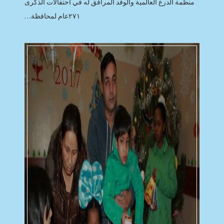
منظمة الدرع العالمية والوفد المرافق له في احتفالات الذكرى
٢٧١عام لمحافظة…