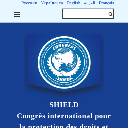
Русский
Українська
English
العربية
Français
SHIELD
Congrès international pour
la protection des droits et