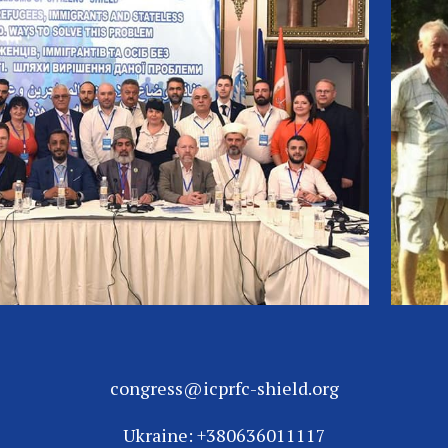
congress@icprfc-shield.org
Ukraine: +380636011117