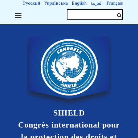
Русский
Українська
English
العربية
Français
SHIELD
Congrès international pour
la protection des droits et