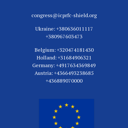
congress@icprfc-shield.org
Ukraine: +380636011117
+380967603473
Belgium: +320474181430
Holland: +31684906321
Germany: +4917634369849
Austria: +4366493238685
+436889070000