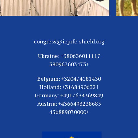
congress@icprfc-shield.org
Ukraine: +380636011117
+380967603473
Belgium: +320474181430
Holland: +31684906321
Germany: +4917634369849
Austria: +4366493238685
+436889070000