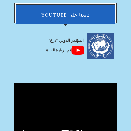
تابعنا على YOUTUBE
المؤتمر الدولي "درع"
قم بزيارة القناة