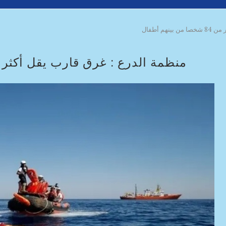
م أطفال
منظمة الدرع : غرق قارب يقل أكثر من 84 شخصا من بينهم 