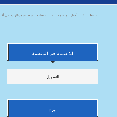
Home
أخبار المنظمة
منظمة الدرع : غرق قارب يقل أكثر من 84 شخصا من بينه
للانضمام في المنظمة
التسجيل
تبرع