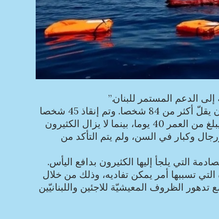
إلى الدعم المستمر للبنان.”
قبالة ساحل طرابلس في شمال لبنان، غرق قارب كان يقلّ أكثر من 84 شخصا. وتم إنقاذ 45 شخصا
حتى الآن، وتأكيد وفاة تسعة أشخاص من بينهم طفل يبلغ من العمر 40 يوما، بينما لا يزال الكثيرون
جال وكبار في السن، ولم يتم التأكد من
دمة التي يلجأ إليها الكثيرون بدافع اليأس.
التي تسببها أمر يمكن تفاديه، وذلك من خلال
دهور الظروف المعيشيّة للاجئين واللبنانيّين