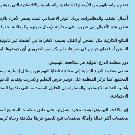
غضبهم واستيائهم من الأوضاع الاجتماعية والسياسية والاقتصادية التي يعيشون
أعمال الشغب والمظاهرات: يزداد التوتر الاجتماعي عندما يشعر الأفراد بال
تتطور هذه الأعمال إلى تخريب، في محاولة لإيصال صوتهم وللمطالبة بحقوقه
النتائج الكارثية مثل السجن أو القتل: بسبب الانخراط في أنشطة غير قانوني
السجن أو فقدان حياتهم في صراعات لم يكن من الضروري أن يخوضوها، لولا 
دور منظمة الدرع الدولية في مكافحة التهميش
تسعى منظمة الدرع الدولية إلى معالجة قضايا التهميش بوسائل إنسانية وم
المجتمع. كما تركز المنظمة على توفير فرص التعليم والتدريب وتقديم الدعم
بأهمية العدالة الاجتماعية والمساواة. إن الحلول المستدامة التي تقدمها ا
الاجتماعية.
إن مكافحة التهميش ليست مجرد مسؤولية على عاتق منظمات المجتمع الم
مجتمعات أكثر عدالة وأمانًا، مجتمعات تتيح للجميع فرصًا متكافئة وحياة كريم