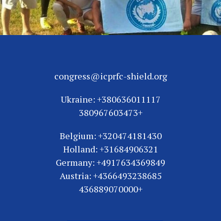
congress@icprfc-shield.org
Ukraine: +380636011117
+380967603473
Belgium: +320474181430
Holland: +31684906321
Germany: +4917634369849
Austria: +4366493238685
+436889070000