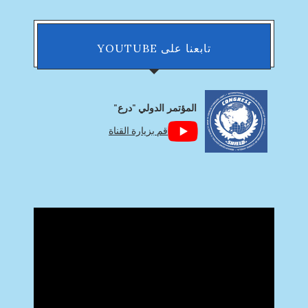
تابعنا على YOUTUBE
المؤتمر الدولي "درع"
قم بزيارة القناة